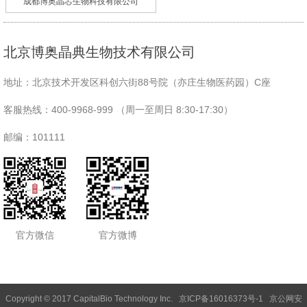
成都博奥晶芯生物科技有限公司
北京博奥晶典生物技术有限公司
地址：北京技术开发区科创六街88号院（亦庄生物医药园）C座
客服热线：400-9968-999 （周一至周日 8:30-17:30）
邮编：101111
官方微信
官方微博
Copyright © 2017 CapitalBio Technology Inc.
京ICP备16016373号-1
京公网安