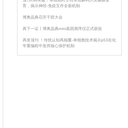
顶刊Cell突破！单细胞时空转录组解码人类脑膜发
育，揭示神经-免疫互作全新机制
博奥晶典召开干部大会
再下一证丨博奥晶典mini基因测序仪正式获批
再发顶刊 ！传统认知再颠覆-单细胞技术揭示p53在化
学重编程中发挥核心保护机制