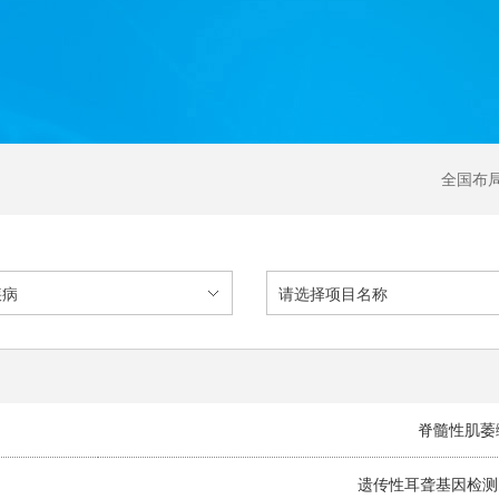
全国布
脊髓性肌萎
遗传性耳聋基因检测（