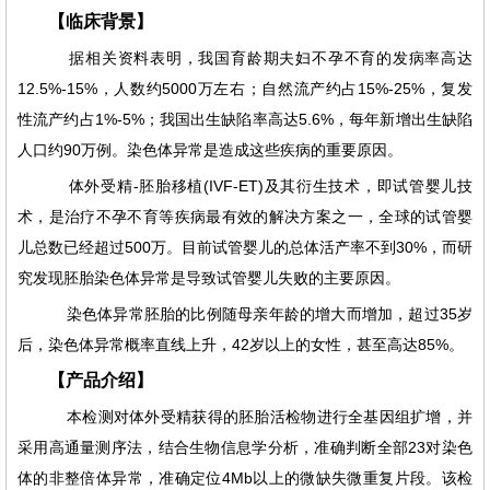
【临床背景】
据相关资料表明，我国育龄期夫妇不孕不育的发病率高达
12.5%-15%，人数约5000万左右；自然流产约占15%-25%，复发
性流产约占1%-5%；我国出生缺陷率高达5.6%，每年新增出生缺陷
人口约90万例。染色体异常是造成这些疾病的重要原因。
体外受精-胚胎移植(IVF-ET)及其衍生技术，即试管婴儿技
术，是治疗不孕不育等疾病最有效的解决方案之一，全球的试管婴
儿总数已经超过500万。目前试管婴儿的总体活产率不到30%，而研
究发现胚胎染色体异常是导致试管婴儿失败的主要原因。
染色体异常胚胎的比例随母亲年龄的增大而增加，超过35岁
后，染色体异常概率直线上升，42岁以上的女性，甚至高达85%。
【产品介绍】
本检测对体外受精获得的胚胎活检物进行全基因组扩增，并
采用高通量测序法，结合生物信息学分析，准确判断全部23对染色
体的非整倍体异常，准确定位4Mb以上的微缺失微重复片段。该检