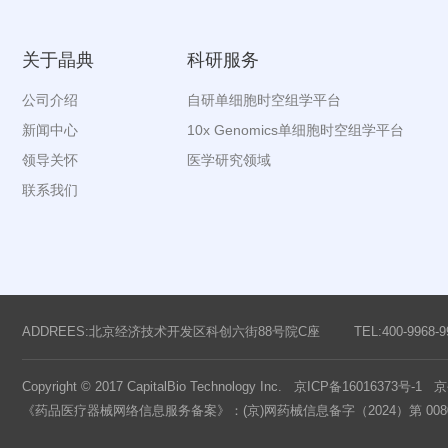
关于晶典
科研服务
公司介绍
自研单细胞时空组学平台
新闻中心
10x Genomics单细胞时空组学平台
领导关怀
医学研究领域
联系我们
ADDREES:北京经济技术开发区科创六街88号院C座
TEL:400-9968-9
Copyright © 2017 CapitalBio Technology Inc.
京ICP备16016373号-1
京公
《药品医疗器械网络信息服务备案》：(京)网药械信息备字（2024）第 008