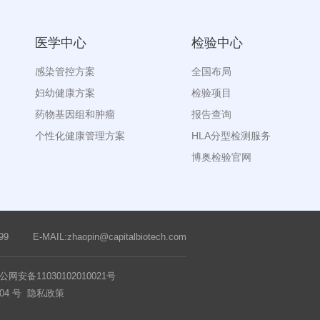
医学中心
检验中心
感染管控方案
全国布局
妇幼健康方案
检验项目
药物基因组和肿瘤
报告查询
个性化健康管理方案
HLA分型检测服务
博奥检验官网
99
E-MAIL:zhaopin@capitalbiotech.com
网安备11030102010021号
04 号
隐私政策